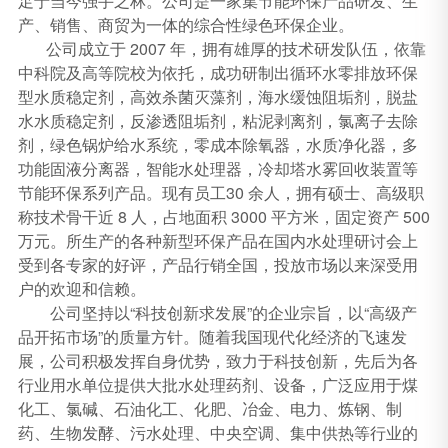
足于当今强手之林。公司是一家集节能环保产品研发、生
产、销售、商贸为一体的综合性绿色环保企业。
公司成立于 2007 年，拥有雄厚的技术研发队伍，依靠
中科院及高等院校为依托，成功研制出循环水零排放环保
型水质稳定剂，高效杀菌灭藻剂，海水缓蚀阻垢剂，脱盐
水水质稳定剂，反渗透阻垢剂，粘泥剥离剂，氯离子去除
剂，绿色锅炉给水系统，零成本除氧器，水质净化器，多
功能固液分离器，智能水处理器，冷却塔水雾回收装置等
节能环保系列产品。现有员工30 余人，拥有硕士、高级职
称技术骨干近 8 人，占地面积 3000 平方米，固定资产 500
万元。所生产的各种新型环保产品在国内水处理研讨会上
受到各专家的好评，产品行销全国，投放市场以来深受用
户的欢迎和信赖。
公司坚持以“科技创新求发展”的企业宗旨，以“高级产
品开拓市场”的质量方针。随着我国现代化经济的飞速发
展，公司积极发挥自身优势，致力于科技创新，先后为各
行业用水单位提供大批水处理药剂、设备，广泛应用于煤
化工、氯碱、石油化工、化肥、冶金、电力、炼钢、制
药、生物发酵、污水处理、中央空调、集中供热等行业的